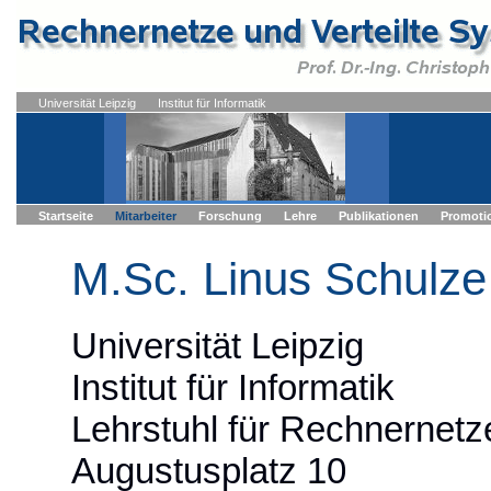
Universität Leipzig
Institut für Informatik
Startseite
Mitarbeiter
Forschung
Lehre
Publikationen
Promoti
M.Sc. Linus Schulze
Universität Leipzig
Institut für Informatik
Lehrstuhl für Rechnernetz
Augustusplatz 10