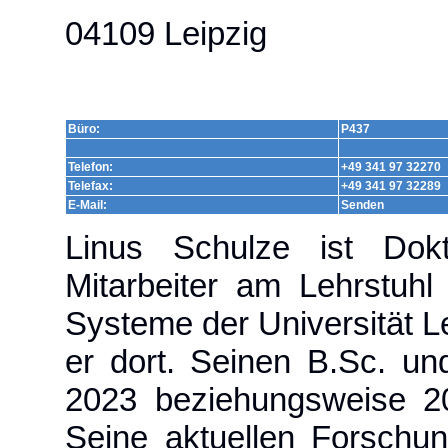
04109 Leipzig
Büro:
P437
Telefon:
+49 341 97 32270
Telefax:
+49 341 97 32289
E-Mail:
Senden
Linus Schulze ist Dokt
Mitarbeiter am Lehrstuhl
Systeme der Universität Le
er dort. Seinen B.Sc. un
2023 beziehungsweise 20
Seine aktuellen Forschun